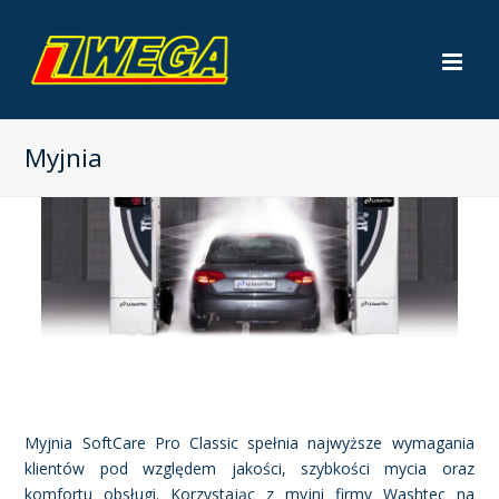
Op
Mob
Me
Myjnia
Myjnia SoftCare Pro Classic spełnia najwyższe wymagania
klientów pod względem jakości, szybkości mycia oraz
komfortu obsługi. Korzystając z myjni firmy Washtec na