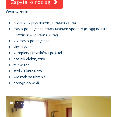
Zapytaj o nocleg
Wyposażenie:
łazienka z prysznicem, umywalką i wc
łóżko pojedyncze z wysuwanym spodem (mogą na nim
przenocować dwie osoby)
2 x łóżko pojedyncze
klimatyzacja
komplety ręczników i pościeli
czajnik elektryczny
telewizor
stolik z krzesłami
wieszak na ubrania
dostęp do wi-fi