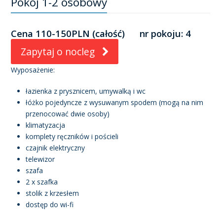
Pokój 1-2 osobowy
Cena 110-150PLN (całość) nr pokoju: 4
Zapytaj o nocleg
Wyposażenie:
łazienka z prysznicem, umywalką i wc
łóżko pojedyncze z wysuwanym spodem (mogą na nim
przenocować dwie osoby)
klimatyzacja
komplety ręczników i pościeli
czajnik elektryczny
telewizor
szafa
2 x szafka
stolik z krzesłem
dostęp do wi-fi